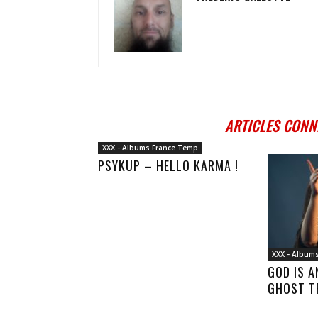
ARTICLES CONN
XXX - Albums France Temp
PSYKUP – HELLO KARMA !
XXX - Album
GOD IS 
GHOST T