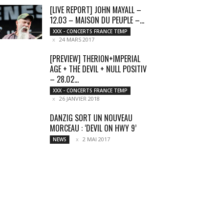
[LIVE REPORT] JOHN MAYALL –
12.03 – MAISON DU PEUPLE –...
XXX - CONCERTS FRANCE TEMP
24 MARS 2017
[PREVIEW] THERION+IMPERIAL
AGE + THE DEVIL + NULL POSITIV
– 28.02...
XXX - CONCERTS FRANCE TEMP
26 JANVIER 2018
DANZIG SORT UN NOUVEAU
MORCEAU : ‘DEVIL ON HWY 9’
2 MAI 2017
NEWS