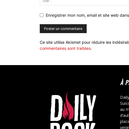
Enregistrer mon nom, email et site web dans
Ce site utilise Akismet pour réduire les indésira
commentaires sont traitées
.
À 
Dail
Suis
au m
d’au
place
veni