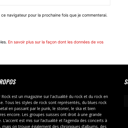
 ce navigateur pour la prochaine fois que je commenterai.
bles.
En savoir plus sur la façon dont les données de vos
PROPOS
S
y Rock est un magazine sur l'actualité du rock et du rock en
se. Tous les styles de rock sont représentés, du blues rock
etal en passant par le punk, le stoner, le ska et bien
tres encore. Les groupes suisses ont droit à une grande
. L’accent est mis sur l’actualité et l’agenda des concerts à
r, mais on trouve également des chroniques d’albums, des