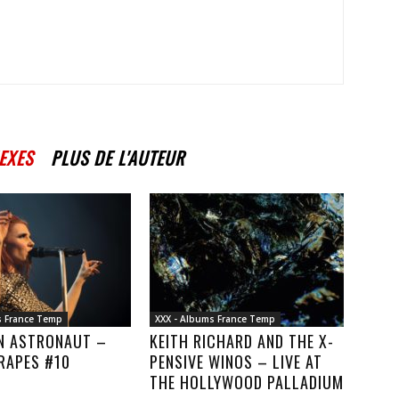
EXES
PLUS DE L'AUTEUR
s France Temp
XXX - Albums France Temp
AN ASTRONAUT –
KEITH RICHARD AND THE X-
RAPES #10
PENSIVE WINOS – LIVE AT
THE HOLLYWOOD PALLADIUM