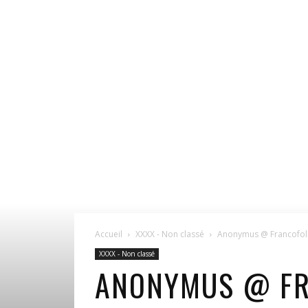
Accueil
XXXX - Non classé
Anonymus @ Francofoli
XXXX - Non classé
ANONYMUS @ FRA