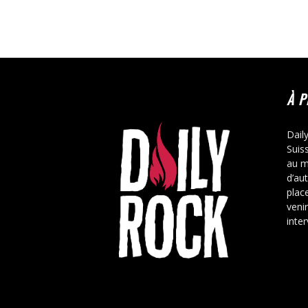
À 
Dail
Suis
au m
d’au
place
veni
inte