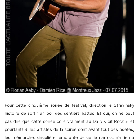
Pour cette cinquième soirée de festival, direction le Stravinsky
histoire de sortir un poil des sentiers battus. Et oui, on ne peut
pas dire que cette soirée colle vraiment au Daily « dit Rock », et
pourtant! Si les artistes de la soirée sont avant tout des poètes,
leur démarche, singulière, emprunte de génie parfois, n’a rien à