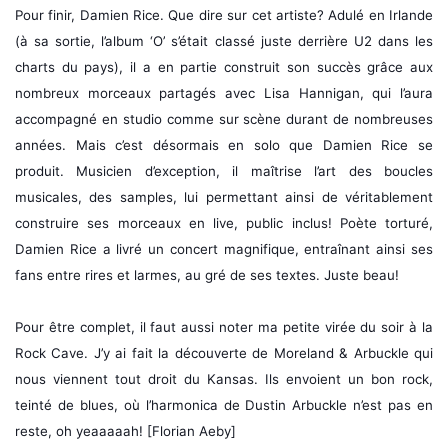
Pour finir, Damien Rice. Que dire sur cet artiste? Adulé en Irlande
(à sa sortie, l’album ‘O’ s’était classé juste derrière U2 dans les
charts du pays), il a en partie construit son succès grâce aux
nombreux morceaux partagés avec Lisa Hannigan, qui l’aura
accompagné en studio comme sur scène durant de nombreuses
années. Mais c’est désormais en solo que Damien Rice se
produit. Musicien d’exception, il maîtrise l’art des boucles
musicales, des samples, lui permettant ainsi de véritablement
construire ses morceaux en live, public inclus! Poète torturé,
Damien Rice a livré un concert magnifique, entraînant ainsi ses
fans entre rires et larmes, au gré de ses textes. Juste beau!
Pour être complet, il faut aussi noter ma petite virée du soir à la
Rock Cave. J’y ai fait la découverte de Moreland & Arbuckle qui
nous viennent tout droit du Kansas. Ils envoient un bon rock,
teinté de blues, où l’harmonica de Dustin Arbuckle n’est pas en
reste, oh yeaaaaah! [Florian Aeby]