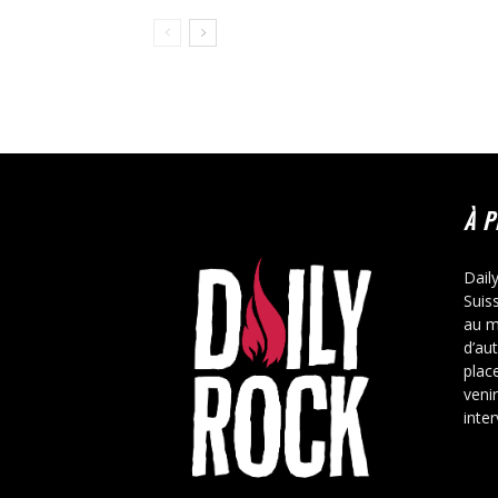
À 
Dail
Suis
au m
d’au
place
veni
inte