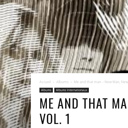
Accueil
Albums
Me and that man – New Man, New S
Albums
Albums Internationaux
ME AND THAT MA
VOL. 1