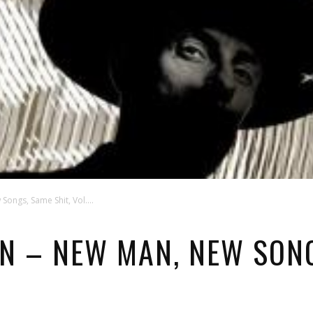
ongs, Same Shit, Vol....
N – NEW MAN, NEW SONG