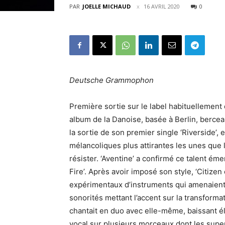
PAR
JOELLE MICHAUD
16 AVRIL 2020
0
Deutsche Grammophon
Première sortie sur le label habituellement 
album de la Danoise, basée à Berlin, berce
la sortie de son premier single ‘Riverside’, 
mélancoliques plus attirantes les unes que 
résister. ‘Aventine’ a confirmé ce talent ém
Fire’. Après avoir imposé son style, ‘Citizen
expérimentaux d’instruments qui amenaient 
sonorités mettant l’accent sur la transformati
chantait en duo avec elle-même, baissant él
vocal sur plusieurs morceaux dont les super