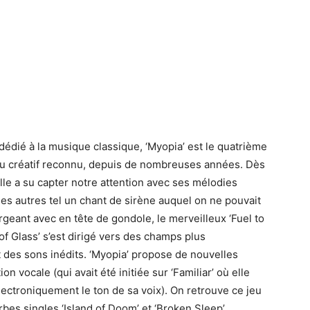
dédié à la musique classique, ‘Myopia’ est le quatrième
au créatif reconnu, depuis de nombreuses années. Dès
elle a su capter notre attention avec ses mélodies
les autres tel un chant de sirène auquel on ne pouvait
ergeant avec en tête de gondole, le merveilleux ‘Fuel to
 of Glass’ s’est dirigé vers des champs plus
des sons inédits. ‘Myopia’ propose de nouvelles
on vocale (qui avait été initiée sur ‘Familiar’ où elle
ectroniquement le ton de sa voix). On retrouve ce jeu
bes singles ‘Island of Doom’ et ‘Broken Sleep’