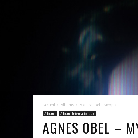
Accueil
Albums
Agnes Obel – Myopia
Albums
Albums Internationaux
AGNES OBEL – M