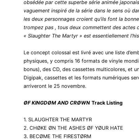
obsédée par cette superbe série animée japonais
vaguement inspiré de la série dans le sens où dan
les deux personnages croient qu’ils font la bonn
trompez pas , tous deux commettent des actes d
« Slaughter The Martyr » est essentiellement l’hi
Le concept colossal est livré avec une liste d’em
physiques, y compris 16 formats de vinyle mondia
bonus), des CD, des cassettes multicolores, et un
Digipak, cassettes et les formats numériques sero
arriveront le 25 novembre.
ØF KINGDØM AND CRØWN
Track Listing
1. SLAUGHTER THE MARTYR
2. CHØKE ØN THE ASHES ØF YØUR HATE
3. BECØME THE FIRESTØRM