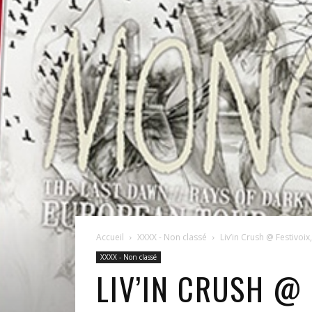
Accueil
XXXX - Non classé
Liv’in Crush @ Festivoix
XXXX - Non classé
LIV’IN CRUSH @ 