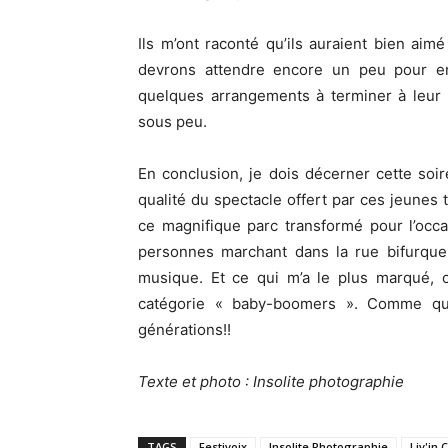
Ils m’ont raconté qu’ils auraient bien aim
devrons attendre encore un peu pour ent
quelques arrangements à terminer à leur t
sous peu.
En conclusion, je dois décerner cette so
qualité du spectacle offert par ces jeunes
ce magnifique parc transformé pour l’occas
personnes marchant dans la rue bifurquer
musique. Et ce qui m’a le plus marqué, c
catégorie « baby-boomers ». Comme quo
générations!!
Texte et photo : Insolite photographie
TAGS
Festivoix
Insolite Photographie
Liv'in 