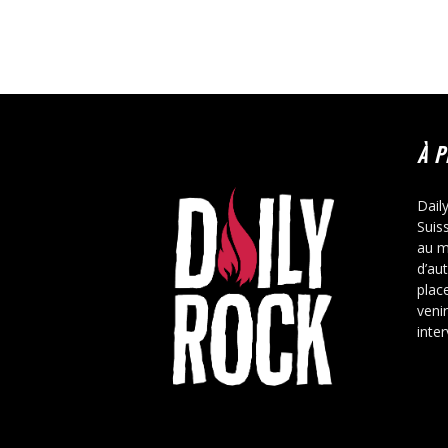
À 
Dail
Suis
au m
d’au
place
veni
inte