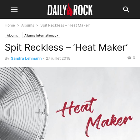
Home
Albums
Spit Reckless – ‘Heat Maker’
Albums
Albums Internationaux
Spit Reckless – ‘Heat Maker’
0
By
Sandra Lehmann
-
27 juillet 2018