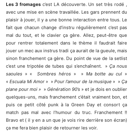
Les 3 fromages
c’est LA découverte. Un set très rodé ,
avec une mise en scène travaillée. Les gars prennent du
plaisir à jouer, il y a une bonne interaction entre tous. Le
fait que chacun change d’instru régulièrement c’est pas
mal du tout, et le clavier ça gère. Allez, peut-être que
pour rentrer totalement dans le thème il faudrait faire
jouer un mec aux instrus tradi ça aurait de la gueule, mais
sinon franchement ça gère. Du point de vue de la setlist
c’est une tripotée de tubes qui s’enchaînent. »
Ça nous
saoules
» «
Sombres héros
» »
Ma botte au cul
»
«
Escuala Mi Amor
» »
Pour l’amour de la musique
» »
Ça
plane pour moi »
»
Génération 90’s
» et je dois en oublier
quelques-uns, mais franchement c’était vraiment bon, et
puis ce petit côté punk à la Green Day et consort ça
match pas mal avec l’humour du truc. Franchement !!
Bravo et ( il y en a un que je vois rire derrière son écran)
ça me fera bien plaisir de retourner les voir.