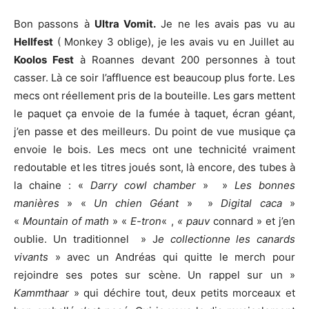
Bon passons à
Ultra Vomit.
Je ne les avais pas vu au
Hellfest
( Monkey 3 oblige), je les avais vu en Juillet au
Koolos Fest
à Roannes devant 200 personnes à tout
casser. Là ce soir l’affluence est beaucoup plus forte. Les
mecs ont réellement pris de la bouteille. Les gars mettent
le paquet ça envoie de la fumée à taquet, écran géant,
j’en passe et des meilleurs. Du point de vue musique ça
envoie le bois. Les mecs ont une technicité vraiment
redoutable et les titres joués sont, là encore, des tubes à
la chaine : «
Darry cowl chamber
» »
Les bonnes
manières
» «
Un chien Géant
» »
Digital caca
»
«
Mountain of math
» «
E-tron
« ,
« pauv
connard » et j’en
oublie. Un traditionnel » J
e collectionne les canards
vivants
» avec un Andréas qui quitte le merch pour
rejoindre ses potes sur scène. Un rappel sur un »
Kammthaar
» qui déchire tout, deux petits morceaux et