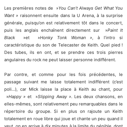
Les premières notes de »
You Can’t Always Get What You
Want »
raisonnent ensuite dans la U Arena, à la surprise
générale, puisqu’on est relativement tôt dans le concert,
puis les anglais enchaînent directement sur »
Paint It
Black
»et »
Honky Tonk Woman »
, à l’intro si
caractéristique du son de Telecaster de Keith. Quel pied !
Des tubes, ils en ont, et se prendre ces trois pierres
angulaires du rock ne peut laisser personne indifférent.
Par contre, et comme pour les fois précédentes, le
passage suivant me laisse totalement indifférent (c’est
poli…), car Mick laisse la place à Keith au chant, pour
»
Happy »
et »
Slipping Away »
. Les deux chansons, en
elles-mêmes, sont relativement peu remarquables dans le
répertoire du groupe. Si en plus on rajoute un Keith
totalement en roue libre qui joue et chante un peu quand il
veut, on en arrive à dix minutes à la limite du pénible, dont