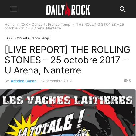
Home
XXX - Concerts France Temp
THE ROLLING STONES – 25
octobre 2017 – U Arena, Nanterre
XXX - Concerts France Temp
[LIVE REPORT] THE ROLLING
STONES – 25 octobre 2017 –
U Arena, Nanterre
0
By
Antoine Conan
-
12 décembre 2017