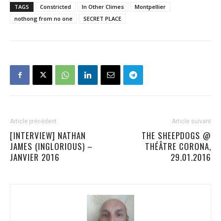
TAGS
Constricted
In Other Climes
Montpellier
nothong from no one
SECRET PLACE
Article précédent
Article suivant
[INTERVIEW] NATHAN
THE SHEEPDOGS @
JAMES (INGLORIOUS) –
THÉÂTRE CORONA,
JANVIER 2016
29.01.2016