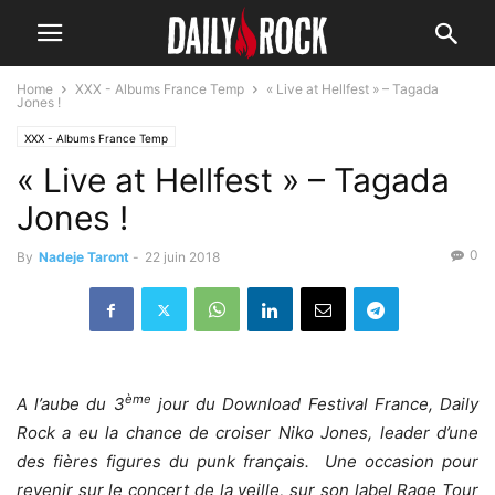
Home
XXX - Albums France Temp
« Live at Hellfest » – Tagada
Jones !
XXX - Albums France Temp
« Live at Hellfest » – Tagada
Jones !
0
By
Nadeje Taront
-
22 juin 2018
ème
A l’aube du 3
jour du Download Festival France, Daily
Rock a eu la chance de croiser Niko Jones, leader d’une
des fières figures du punk français. Une occasion pour
revenir sur le concert de la veille, sur son label Rage Tour