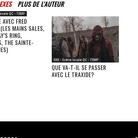
EXES
PLUS DE L'AUTEUR
locale QC - TEMP
 AVEC FRED
(LES MAINS SALES,
Y’S RING,
, THE SAINTE-
NES)
XXX - Scène locale QC - TEMP
QUE VA-T-IL SE PASSER
AVEC LE TRAXIDE?