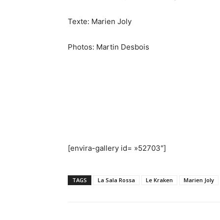
Texte: Marien Joly
Photos: Martin Desbois
[envira-gallery id= »52703″]
TAGS
La Sala Rossa
Le Kraken
Marien Joly