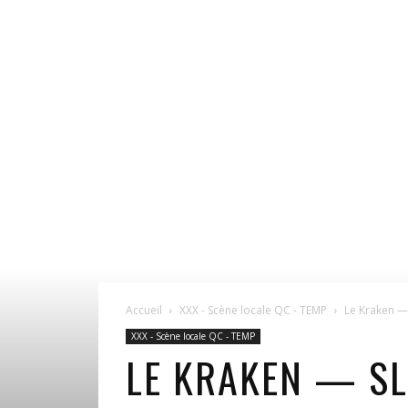
Accueil
XXX - Scène locale QC - TEMP
Le Kraken —
XXX - Scène locale QC - TEMP
LE KRAKEN — SL