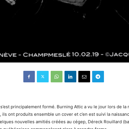
st principalement formé. Burning Attic a vu le jour lors de la
t, ils ont produits ensemble un cover et c’en est suivi la naissan
lques nouvelles amitiés créées au cégep, Déreck Rouillard (bass