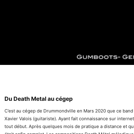
Du Death Metal au cégep
C’est au cégep de Drummondville en Mars 2020 que ce band s’e
Xavier Valois (guitariste). Ayant fait connaissance sur interne
tout début. Après quelques mois de pratique a distance et que