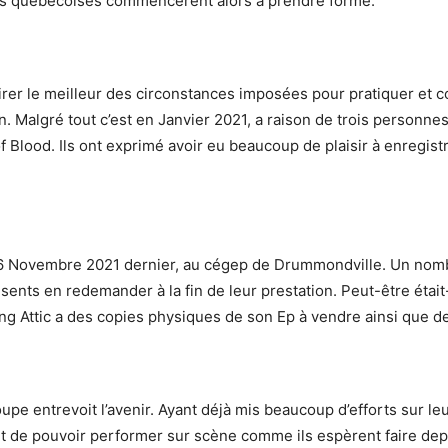
ues québécoises commencèrent alors à prendre forme.
er le meilleur des circonstances imposées pour pratiquer et co
n. Malgré tout c’est en Janvier 2021, a raison de trois personne
 of Blood. Ils ont exprimé avoir eu beaucoup de plaisir à enregis
 26 Novembre 2021 dernier, au cégep de Drummondville. Un nombr
résents en redemander à la fin de leur prestation. Peut-être étai
ng Attic a des copies physiques de son Ep à vendre ainsi que de
pe entrevoit l’avenir. Ayant déjà mis beaucoup d’efforts sur le
nt de pouvoir performer sur scène comme ils espèrent faire dep