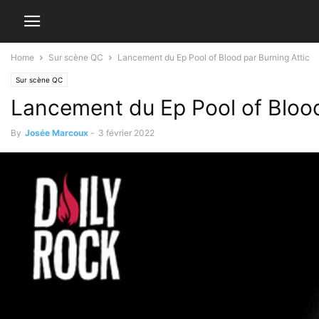
Home
Sur scène QC
Lancement du Ep Pool of Blood par Burning Attic
Sur scène QC
Lancement du Ep Pool of Blood
By
Josée Marcoux
-
3 février 2022