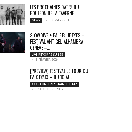
LES PROCHAINES DATES DU
BOUFFON DE LA TAVERNE
12 MARS 2016
NEWS
SLOWDIVE + PALE BLUE EYES –
FESTIVAL ANTIGEL, ALHAMBRA,
GENÈVE –...
LIVE REPORTS SUISSE
5 FÉVRIER 2024
[PREVIEW] FESTIVAL LE TOUR DU
PAIX D’AIX – DU 10 AU...
XXX - CONCERTS FRANCE TEMP
13 OCTOBRE 2017