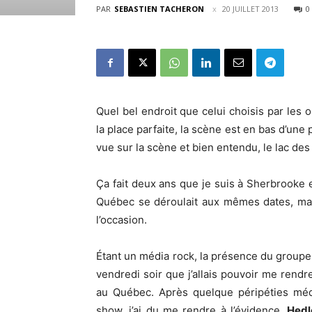
PAR
SEBASTIEN TACHERON
20 JUILLET 2013
0
Quel bel endroit que celui choisis par les 
la place parfaite, la scène est en bas d’une
vue sur la scène et bien entendu, le lac des
Ça fait deux ans que je suis à Sherbrooke et
Québec se déroulait aux mêmes dates, mais
l’occasion.
Étant un média rock, la présence du group
vendredi soir que j’allais pouvoir me ren
au Québec. Après quelque péripéties méd
show, j’ai du me rendre à l’évidence,
Hedl