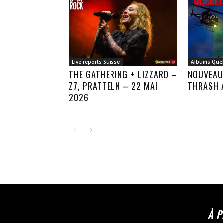
Live reports Suisse
Albums Qué
THE GATHERING + LIZZARD –
NOUVEAU
Z7, PRATTELN – 22 MAI
THRASH 
2026
À 