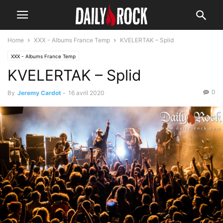
Home
XXX - Albums France Temp
KVELERTAK – Splid
XXX - Albums France Temp
KVELERTAK – Splid
0
By
Jeremy Cardot
-
16 avril 2020