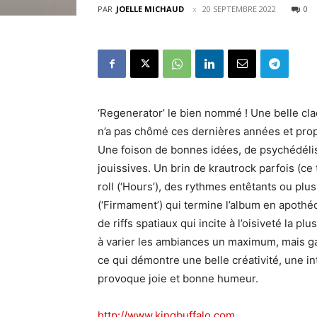
PAR
JOELLE MICHAUD
20 SEPTEMBRE 2022
0
‘Regenerator’ le bien nommé ! Une belle cl
n’a pas chômé ces dernières années et prop
Une foison de bonnes idées, de psychédéli
jouissives. Un brin de krautrock parfois (ce
roll (‘Hours’), des rythmes entêtants ou plus
(‘Firmament’) qui termine l’album en apothé
de riffs spatiaux qui incite à l’oisiveté la p
à varier les ambiances un maximum, mais ga
ce qui démontre une belle créativité, une in
provoque joie et bonne humeur.
http://www.kingbuffalo.com