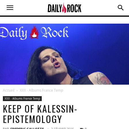
Accueil
XXX - Albums France Temp
XXX - Albums France Temp
KEEP OF KALESSIN-
EPISTEMOLOGY
PAR
FREDERIC GALLOTTE
2 FÉVRIER 2015
0