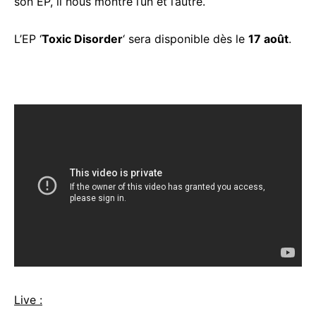
son EP, il nous montre l’un et l’autre.
L’EP ‘
Toxic Disorder
‘ sera disponible dès le
17 août
.
Live :