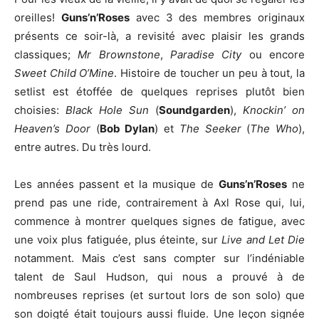
oreilles!
Guns’n’Roses
avec 3 des membres originaux
présents ce soir-là, a revisité avec plaisir les grands
classiques;
Mr Brownstone
,
Paradise City
ou encore
Sweet Child O’Mine
. Histoire de toucher un peu à tout, la
setlist est étoffée de quelques reprises plutôt bien
choisies:
Black Hole Sun
(
Soundgarden
),
Knockin’ on
Heaven’s Door
(
Bob Dylan
) et
The Seeker
(
The Who
),
entre autres. Du très lourd.
Les années passent et la musique de
Guns’n’Roses
ne
prend pas une ride, contrairement à Axl Rose qui, lui,
commence à montrer quelques signes de fatigue, avec
une voix plus fatiguée, plus éteinte, sur
Live and Let Die
notamment. Mais c’est sans compter sur l’indéniable
talent de Saul Hudson, qui nous a prouvé à de
nombreuses reprises (et surtout lors de son solo) que
son doigté était toujours aussi fluide. Une leçon signée