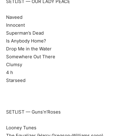
SETLIST — OUR LADY PEACE
Naveed
Innocent
Superman’s Dead
Is Anybody Home?
Drop Me in the Water
Somewhere Out There
Clumsy
4 h
Starseed
SETLIST — Guns’n’Roses
Looney Tunes
The Equalizer (Harry Gregson-Williams song)