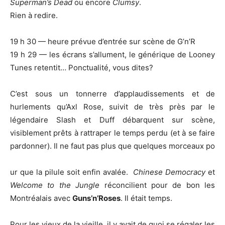
Superman’s Dead
ou encore
Clumsy
.
Rien à redire.
19 h 30 — heure prévue d’entrée sur scène de G’n’R
19 h 29 — les écrans s’allument, le générique de Looney
Tunes retentit… Ponctualité, vous dites?
C’est sous un tonnerre d’applaudissements et de
hurlements qu’Axl Rose, suivit de très près par le
légendaire Slash et Duff débarquent sur scène,
visiblement prêts à rattraper le temps perdu (et à se faire
pardonner). Il ne faut pas plus que quelques morceaux po
ur que la pilule soit enfin avalée.
Chinese Democracy
et
Welcome to the Jungle
réconcilient pour de bon les
Montréalais avec
Guns’n’Roses
. Il était temps.
Pour les vieux de la vieille, il y avait de quoi se régaler les