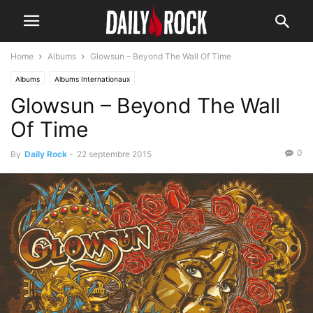
Home
Albums
Glowsun – Beyond The Wall Of Time
Albums
Albums Internationaux
Glowsun – Beyond The Wall
Of Time
0
By
Daily Rock
-
22 septembre 2015