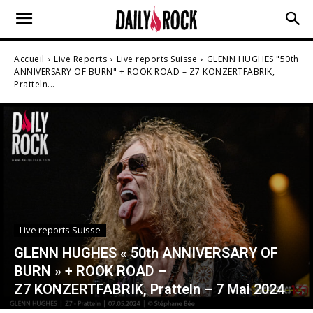
Accueil
Live Reports
Live reports Suisse
GLENN HUGHES "50th
ANNIVERSARY OF BURN" + ROOK ROAD – Z7 KONZERTFABRIK,
Pratteln...
Live reports Suisse
GLENN HUGHES « 50th ANNIVERSARY OF
BURN » + ROOK ROAD –
Z7 KONZERTFABRIK, Pratteln – 7 Mai 2024