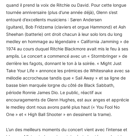
quand il prend la voix de Ritchie ou David. Pour cette longue
tournée anniversaire (plus d’une année déjà), Glenn s’est
entouré d’excellents musiciens : Søren Andersen
(guitare), Bob Fridzema (claviers et orgue Hammond) et Ash
Sheehan (batterie) ont droit chacun à leur solo lors du long
medley en hommage au légendaire « California Jamming » de
1974 au cours duquel Ritchie Blackmore avait mis le feu à ses
amplis. Le concert a commencé avec un « Stormbringer » de
derrière les fagots, donnant le ton à la soirée. « Might Just
Take Your Life » annonce les prémices de Whitesnake avec sa
mélodie accrocheuse tandis que « Sail Away » et sa ligne de
basse bien marquée lorgne du côté de Black Sabbath,
période Ronnie James Dio. Le public, réactif aux
encouragements de Glenn Hughes, est aux anges et apprécie
le medley dont nous avons parlé plus haut (« You Fool No
One » et « High Ball Shooter » en dessinent la trame).
L’un des meilleurs moments du concert vient avec l’intense et