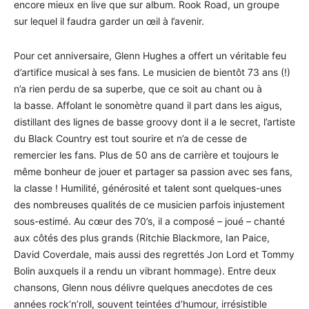
encore mieux en live que sur album. Rook Road, un groupe
sur lequel il faudra garder un œil à l’avenir.
Pour cet anniversaire, Glenn Hughes a offert un véritable feu
d’artifice musical à ses fans. Le musicien de bientôt 73 ans (!)
n’a rien perdu de sa superbe, que ce soit au chant ou à
la basse. Affolant le sonomètre quand il part dans les aigus,
distillant des lignes de basse groovy dont il a le secret, l’artiste
du Black Country est tout sourire et n’a de cesse de
remercier les fans. Plus de 50 ans de carrière et toujours le
même bonheur de jouer et partager sa passion avec ses fans,
la classe ! Humilité, générosité et talent sont quelques-unes
des nombreuses qualités de ce musicien parfois injustement
sous-estimé. Au cœur des 70’s, il a composé – joué – chanté
aux côtés des plus grands (Ritchie Blackmore, Ian Paice,
David Coverdale, mais aussi des regrettés Jon Lord et Tommy
Bolin auxquels il a rendu un vibrant hommage). Entre deux
chansons, Glenn nous délivre quelques anecdotes de ces
années rock’n’roll, souvent teintées d’humour, irrésistible