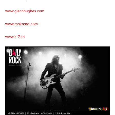
www.glennhughes.com
www.rookroad.com
www.z-7.ch