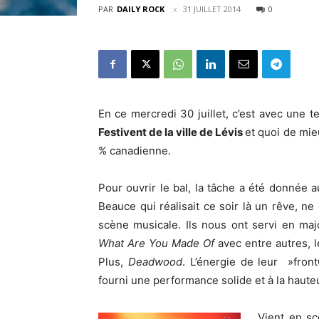
PAR
DAILY ROCK
31 JUILLET 2014
0
En ce mercredi 30 juillet, c’est avec une t
Festivent de la ville de Lévis
et quoi de mie
% canadienne.
Pour ouvrir le bal, la tâche a été donnée
Beauce qui réalisait ce soir là un rêve, n
scène musicale. Ils nous ont servi en maj
What Are You Made Of
avec entre autres, l
Plus,
Deadwood
. L’énergie de leur »fron
fourni une performance solide et à la hauteu
Vient en sc