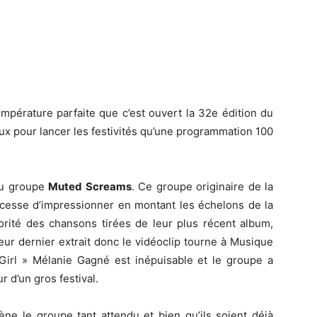
empérature parfaite que c’est ouvert la 32e édition du
ux pour lancer les festivités qu’une programmation 100
 au groupe
Muted Screams
. Ce groupe originaire de la
e cesse d’impressionner en montant les échelons de la
orité des chansons tirées de leur plus récent album,
eur dernier extrait donc le vidéoclip tourne à Musique
tGirl » Mélanie Gagné est inépuisable et le groupe a
r d’un gros festival.
ène le groupe tant attendu et bien qu’ils soient déjà