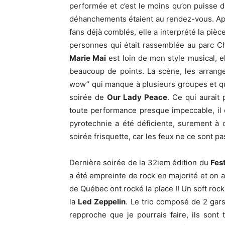
performée et c’est le moins qu’on puisse d
déhanchements étaient au rendez-vous. Apr
fans déjà comblés, elle a interprété la pièc
personnes qui était rassemblée au parc C
Marie Mai
est loin de mon style musical, 
beaucoup de points. La scène, les arrange
wow’’ qui manque à plusieurs groupes et qui 
soirée de
Our Lady Peace
. Ce qui aurait
toute performance presque impeccable, il d
pyrotechnie a été déficiente, surement à c
soirée frisquette, car les feux ne ce sont p
Dernière soirée de la 32iem édition du
Fest
a été empreinte de rock en majorité et on ai
de Québec ont rocké la place !! Un soft roc
la
Led Zeppelin
. Le trio composé de 2 gars
repproche que je pourrais faire, ils sont 