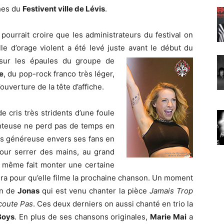
ches du
Festivent ville de Lévis
.
pourrait croire que les administrateurs du festival on
lle d’orage violent a été levé juste avant le début du
sur les épaules du groupe de
e
, du pop-rock franco très léger,
ouverture de la tête d’affiche.
 cris très stridents d’une foule
hanteuse ne perd pas de temps en
très généreuse envers ses fans en
 pour serrer des mains, au grand
a même fait monter une certaine
éra pour qu’elle filme la prochaine chanson. Un moment
on de
Jonas
qui est venu chanter la pièce
Jamais Trop
coute Pas
. Ces deux derniers on aussi chanté en trio la
Boys
. En plus de ses chansons originales,
Marie Mai
a