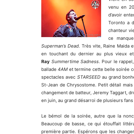
venu en 20
d’avoir ent
Toronto a d
chanteur vie
ce manque 
Superman’s Dead
. Très vite, Raine Maida e
en touchant du dernier au plus vieux 
Ray
Summertime Sadness
. Pour le rappel,
ballade
4AM
et termine cette belle soirée co
spectacles avec
STARSEED
au grand bonhe
St-Jean de Chrysostome. Petit détail mais
changement de batteur, Jeremy Taggart, dr
en juin, au grand désarroi de plusieurs fans
Le bémol de la soirée, autre que la nonc
Beaucoup de basse, ce qui étouffait litté
première partie. Espérons que les change