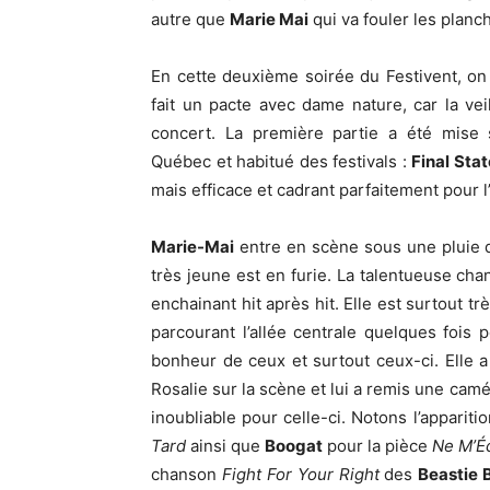
autre que
Marie Mai
qui va fouler les plan
En cette deuxième soirée du Festivent, on 
fait un pacte avec dame nature, car la vei
concert. La première
partie a été mise 
Québec et habitué des festivals :
Final Stat
mais efficace et cadrant parfaitement pour l’
Marie-Mai
entre en scène sous une pluie de
très jeune est en furie. La talentueuse c
enchainant hit après hit. Elle est surtout 
parcourant l’allée centrale quelques fois
bonheur de ceux et surtout ceux-ci. Elle 
Rosalie sur la scène et lui a remis une cam
inoubliable pour celle-ci. Notons l’appariti
Tard
ainsi que
Boogat
pour la pièce
Ne M’É
chanson
Fight For Your Right
des
Beastie 