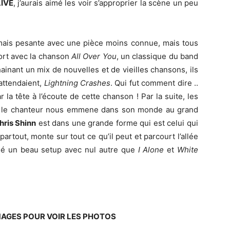
LIVE
, j’aurais aimé les voir s’approprier la scène un peu
mais pesante avec une pièce moins connue, mais tous
ort avec la chanson
All Over You
, un classique du band
nchainant un mix de nouvelles et de vieilles chansons, ils
attendaient,
Lightning Crashes
. Qui fut comment dire ..
a tête à l’écoute de cette chanson ! Par la suite, les
et le chanteur nous emmene dans son monde au grand
hris Shinn
est dans une grande forme qui est celui qui
artout, monte sur tout ce qu’il peut et parcourt l’allée
iné un beau setup avec nul autre que
I Alone
et
White
MAGES POUR VOIR LES PHOTOS