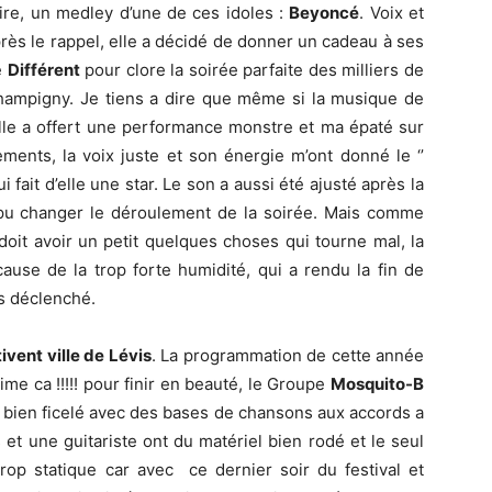
ire, un medley d’une de ces idoles :
Beyoncé
. Voix et
ès le rappel, elle a décidé de donner un cadeau à ses
e
Différent
pour clore la soirée parfaite des milliers de
hampigny. Je tiens a dire que même si la musique de
elle a offert une performance monstre et ma épaté sur
ments, la voix juste et son énergie m’ont donné le ‘’
fait d’elle une star. Le son a aussi été ajusté après la
 pu changer le déroulement de la soirée. Mais comme
oit avoir un petit quelques choses qui tourne mal, la
ause de la trop forte humidité, qui a rendu la fin de
as déclenché.
ivent ville de Lévis
. La programmation de cette année
me ca !!!!! pour finir en beauté, le Groupe
Mosquito-B
k bien ficelé avec des bases de chansons aux accords a
 et une guitariste ont du matériel bien rodé et le seul
trop statique car avec ce dernier soir du festival et