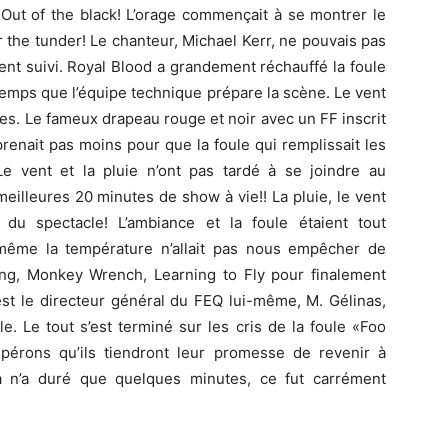
 Out of the black! L’orage commençait à se montrer le
r the tunder! Le chanteur, Michael Kerr, ne pouvais pas
ent suivi. Royal Blood a grandement réchauffé la foule
temps que l’équipe technique prépare la scène. Le vent
vées. Le fameux drapeau rouge et noir avec un FF inscrit
renait pas moins pour que la foule qui remplissait les
 Le vent et la pluie n’ont pas tardé à se joindre au
meilleures 20 minutes de show à vie!! La pluie, le vent
le du spectacle! L’ambiance et la foule étaient tout
même la température n’allait pas nous empêcher de
ong, Monkey Wrench, Learning to Fly pour finalement
st le directeur général du FEQ lui-même, M. Gélinas,
. Le tout s’est terminé sur les cris de la foule «Foo
Espérons qu’ils tiendront leur promesse de revenir à
n’a duré que quelques minutes, ce fut carrément