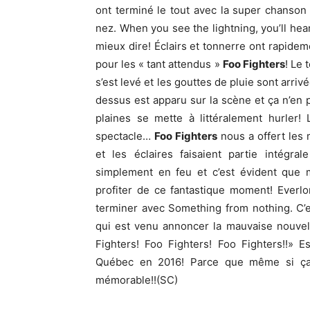
ont terminé le tout avec la super chanson
nez. When you see the lightning, you’ll hea
mieux dire! Éclairs et tonnerre ont rapidem
pour les « tant attendus »
Foo Fighters
! Le 
s’est levé et les gouttes de pluie sont arri
dessus est apparu sur la scène et ça n’en p
plaines se mette à littéralement hurler!
spectacle…
Foo Fighters
nous a offert les 
et les éclaires faisaient partie intégra
simplement en feu et c’est évident que 
profiter de ce fantastique moment! Everl
terminer avec Something from nothing. C’e
qui est venu annoncer la mauvaise nouvelle
Fighters! Foo Fighters! Foo Fighters!!» 
Québec en 2016! Parce que même si ça 
mémorable!!(SC)