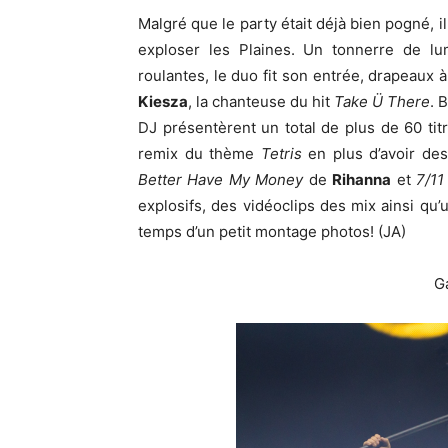
Malgré que le party était déjà bien pogné, il
exploser les Plaines. Un tonnerre de lu
roulantes, le duo fit son entrée, drapeaux à
Kiesza
, la chanteuse du hit
Take Ü There
. 
DJ présentèrent un total de plus de 60 ti
remix du thème
Tetris
en plus d’avoir de
Better Have My Money
de
Rihanna
et
7/11
explosifs, des vidéoclips des mix ainsi qu’u
temps d’un petit montage photos! (JA)
G