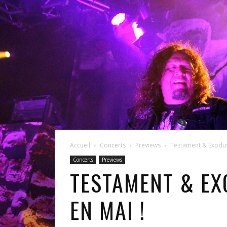
Accueil
Concerts
Previews
Testament & Exodus 
Concerts
Previews
TESTAMENT & EX
EN MAI !