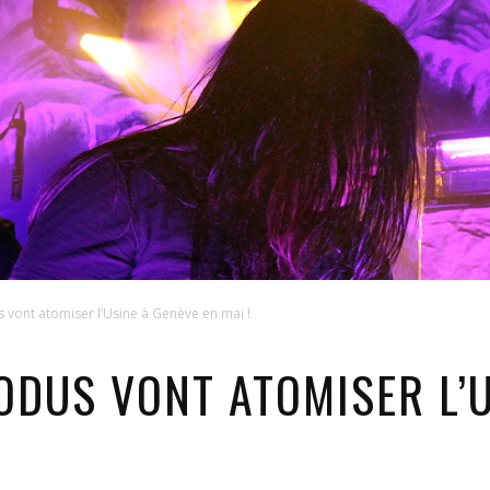
vont atomiser l’Usine à Genève en mai !
ODUS VONT ATOMISER L’U