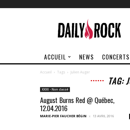
Daily
Rock
ACCUEIL
NEWS
CONCERTS
Accueil
Tags
Julien Auger
TAG: 
XXXX - Non classé
August Burns Red @ Québec,
12.04.2016
MARIE-PIER FAUCHER BÉGIN
13 AVRIL 2016