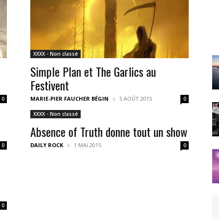
XXXX - Non classé
Simple Plan et The Garlics au
Festivent
MARIE-PIER FAUCHER BÉGIN
5 AOÛT 2015
0
0
XXXX - Non classé
Absence of Truth donne tout un show
DAILY ROCK
1 MAI 2015
0
0
0