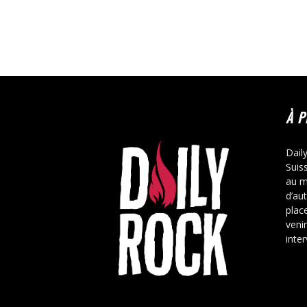
À 
Dail
Suis
au m
d’au
place
veni
inte