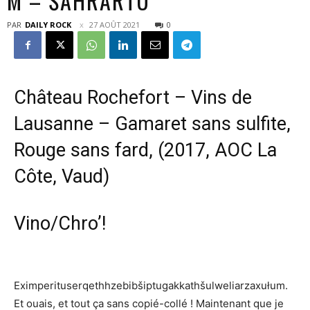
M – ŠAHRARTU
PAR
DAILY ROCK
27 AOÛT 2021
0
Château Rochefort – Vins de
Lausanne – Gamaret sans sulfite,
Rouge sans fard, (2017, AOC La
Côte, Vaud)
Vino/Chro’!
Eximperituserqethhzebibšiptugakkathšulweliarzaxułum.
Et ouais, et tout ça sans copié-collé ! Maintenant que je