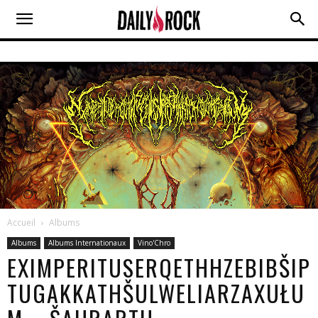
Accueil
Albums
Albums
Albums Internationaux
Vino'Chro
EXIMPERITUSERQETHHZEBIBŠIP
TUGAKKATHŠULWELIARZAXUŁU