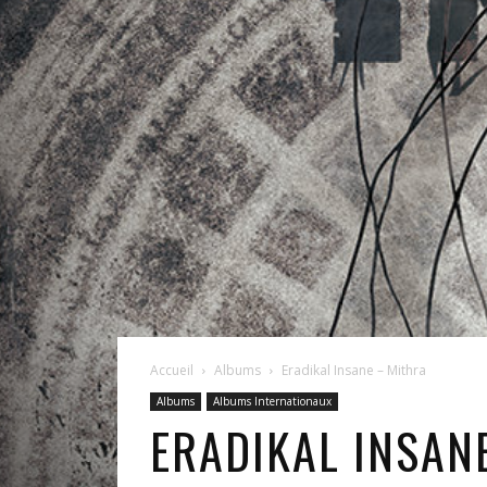
Accueil
Albums
Eradikal Insane – Mithra
Albums
Albums Internationaux
ERADIKAL INSAN