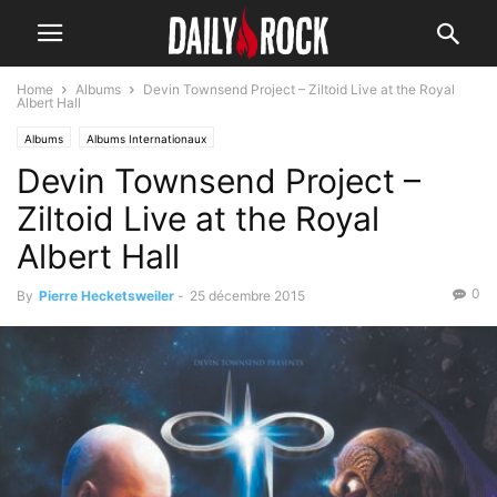
Home
Albums
Devin Townsend Project – Ziltoid Live at the Royal
Albert Hall
Albums
Albums Internationaux
Devin Townsend Project –
Ziltoid Live at the Royal
Albert Hall
0
By
Pierre Hecketsweiler
-
25 décembre 2015