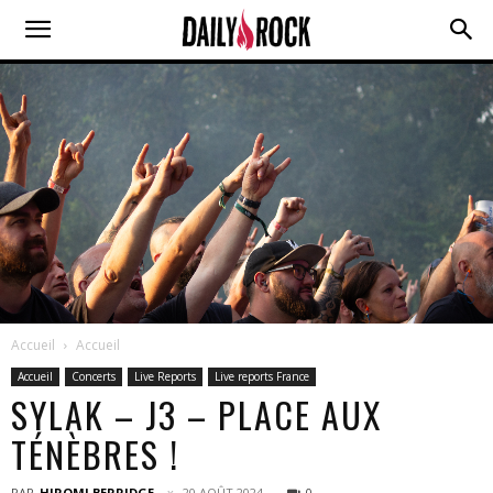
Accueil
Accueil
Accueil
Concerts
Live Reports
Live reports France
SYLAK – J3 – PLACE AUX
TÉNÈBRES !
PAR
HIROMI BERRIDGE
20 AOÛT 2024
0