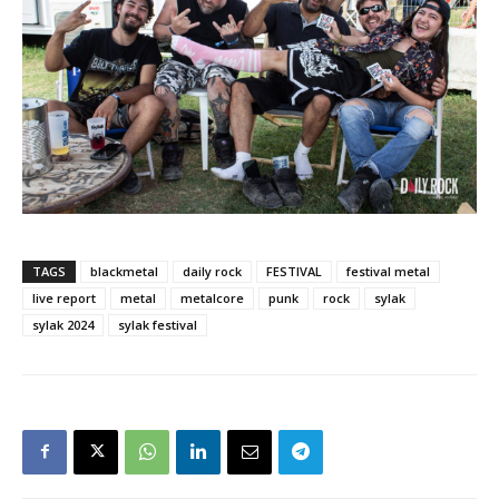
TAGS
blackmetal
daily rock
FESTIVAL
festival metal
live report
metal
metalcore
punk
rock
sylak
sylak 2024
sylak festival