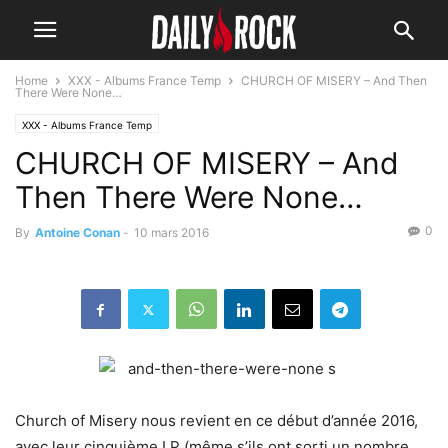
Home
XXX - Albums France Temp
CHURCH OF MISERY – And Then
There Were None…
XXX - Albums France Temp
CHURCH OF MISERY – And
Then There Were None…
0
By
Antoine Conan
-
10 mars 2016
Church of Misery nous revient en ce début d’année 2016,
avec leur cinquième LP (même s’ils ont sorti un nombre