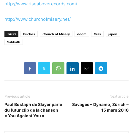
http://www.riseaboverecords.com/
http://www.churchofmisery.net/
TAGS
Buches
Church of Misery
doom
Gras
japon
Sabbath
Previous article
Next article
Paul Bostaph de Slayer parle
Savages – Dynamo, Zürich –
du futur clip de la chanson
15 mars 2016
« You Against You »