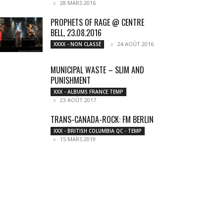
28 MARS 2016
PROPHETS OF RAGE @ CENTRE
BELL, 23.08.2016
24 AOÛT 2016
XXXX - NON CLASSÉ
MUNICIPAL WASTE – SLIM AND
PUNISHMENT
XXX - ALBUMS FRANCE TEMP
23 AOÛT 2017
TRANS-CANADA-ROCK: FM BERLIN
XXX - BRITISH COLUMBIA QC - TEMP
15 MARS 2019