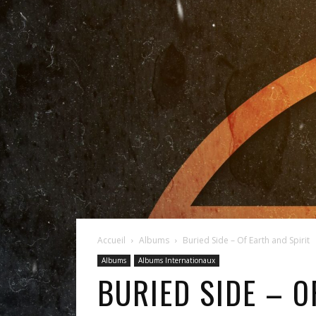
Accueil
Albums
Buried Side – Of Earth and Spirit
Albums
Albums Internationaux
BURIED SIDE – O