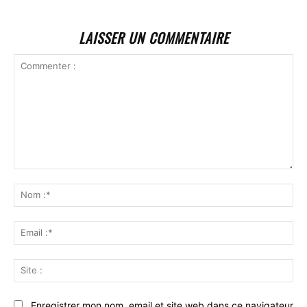
LAISSER UN COMMENTAIRE
Commenter
:
No
:*
Ema
:*
Sit
:
Enregistrer mon nom, email et site web dans ce navigateur