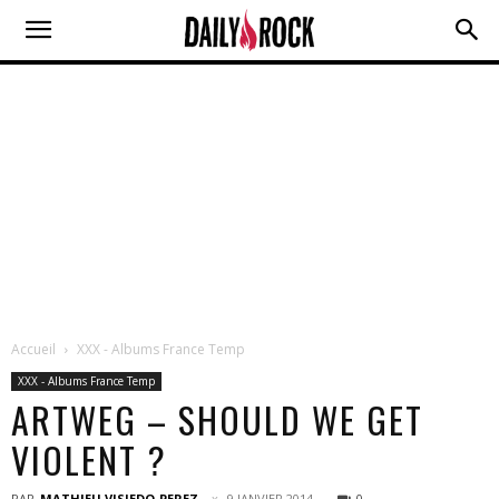
Accueil
XXX - Albums France Temp
XXX - Albums France Temp
ARTWEG – SHOULD WE GET
VIOLENT ?
PAR
MATHIEU VISIEDO-PEREZ
9 JANVIER 2014
0