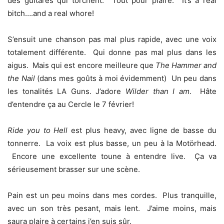
des guitares qui torchent. Tout pour plaire. It’s a real
bitch….and a real whore!
S’ensuit une chanson pas mal plus rapide, avec une voix
totalement différente. Qui donne pas mal plus dans les
aigus. Mais qui est encore meilleure que
The Hammer and
the Nail
(dans mes goûts à moi évidemment) Un peu dans
les tonalités LA Guns. J’adore
Wilder than I am
. Hâte
d’entendre ça au Cercle le 7 février!
Ride you to Hell
est plus heavy, avec ligne de basse du
tonnerre. La voix est plus basse, un peu à la Motörhead.
Encore une excellente toune à entendre live. Ça va
sérieusement brasser sur une scène.
Pain est un peu moins dans mes cordes. Plus tranquille,
avec un son très pesant, mais lent. J’aime moins, mais
saura plaire à certains j’en suis sûr.