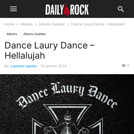
Home
Albums
Albums Québec
Dance Laury Dance – Hellalujah
Albums
Albums Québec
Dance Laury Dance –
Hellalujah
0
By
Laurent Lépine
-
10 janvier 2014