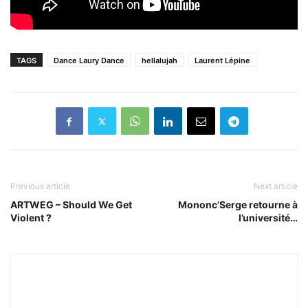
TAGS
Dance Laury Dance
hellalujah
Laurent Lépine
Previous article
Next article
ARTWEG – Should We Get
Mononc’Serge retourne à
Violent ?
l’université…