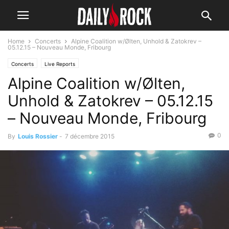
Home
Concerts
Alpine Coalition w/Ølten, Unhold & Zatokrev –
05.12.15 – Nouveau Monde, Fribourg
Concerts
Live Reports
Alpine Coalition w/Ølten,
Unhold & Zatokrev – 05.12.15
– Nouveau Monde, Fribourg
0
By
Louis Rossier
-
7 décembre 2015