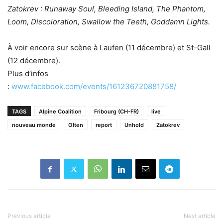
Zatokrev : Runaway Soul, Bleeding Island, The Phantom,
Loom, Discoloration, Swallow the Teeth, Goddamn Lights.
À voir encore sur scène à Laufen (11 décembre) et St-Gall
(12 décembre).
Plus d’infos
:
www.facebook.com/events/161236720881758/
TAGS
Alpine Coalition
Fribourg (CH-FR)
live
nouveau monde
Olten
report
Unhold
Zatokrev
Previous article
Next article