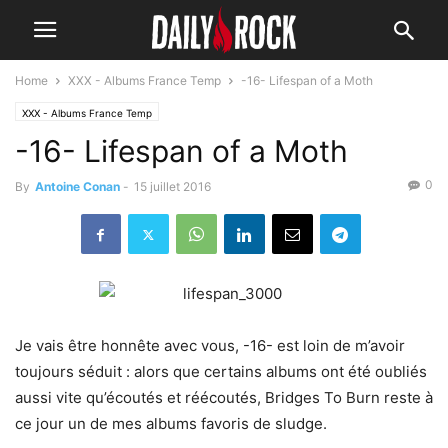
Home
XXX - Albums France Temp
-16- Lifespan of a Moth
XXX - Albums France Temp
-16- Lifespan of a Moth
0
By
Antoine Conan
-
15 juillet 2016
Je vais être honnête avec vous, -16- est loin de m’avoir
toujours séduit : alors que certains albums ont été oubliés
aussi vite qu’écoutés et réécoutés, Bridges To Burn reste à
ce jour un de mes albums favoris de sludge.