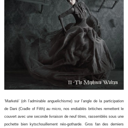
‘Marketé’ (oh l’admirable anguelichisme) sur l’angle de la participation
de Dani (Cradle of Filth) au micro, nos endiablés britiches remettent le
couvert avec une seconde livraison de neuf titres, rassemblés sous une
pochette bien kytschouillement néo-gotharde. Gros fan des derniers