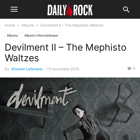
Home
Albums
Devilment II – The Mephisto Waltzes
Albums
Albums Internationaux
Devilment II – The Mephisto
Waltzes
0
By
Vincent Lehmann
-
15 novembre 2016