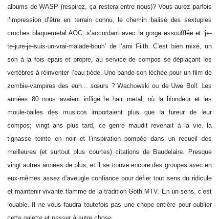
albums de WASP (respirez, ça restera entre nous)? Vous aurez parfois
l’impression d’être en terrain connu, le chemin balisé des sextuples
croches blaquemetal AOC, s’accordant avec la gorge essoufflée et ‘je-
te-jure-je-suis-un-vrai-malade-bouh’ de l’ami Filth. C’est bien mixé, un
son à la fois épais et propre, au service de compos se déplaçant les
vertèbres à réinventer l’eau tiède. Une bande-son léchée pour un film de
zombie-vampires des euh… sœurs ? Wachowski ou de Uwe Boll. Les
années 80 nous avaient infligé le hair metal, où la blondeur et les
moule-balles des musicos importaient plus que la fureur de leur
compos; vingt ans plus tard, ce genre maudit revenait à la vie, la
tignasse teinte en noir et l’inspiration pompée dans un recueil des
meilleures (et surtout plus courtes) citations de Baudelaire. Presque
vingt autres années de plus, et il se trouve encore des groupes avec en
eux-mêmes assez d’aveugle confiance pour défier tout sens du ridicule
et maintenir vivante flamme de la tradition Goth MTV. En un sens, c’est
louable. Il ne vous faudra toutefois pas une chope entière pour oublier
cette galette et passer à autre chose.