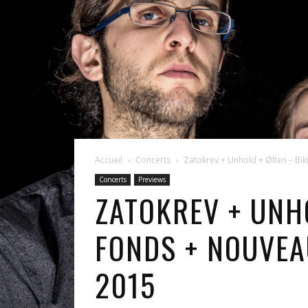
Accueil
Concerts
Zatokrev + Unhold + Ølten – Bik
Concerts
Previews
ZATOKREV + UNHO
FONDS + NOUVEA
2015