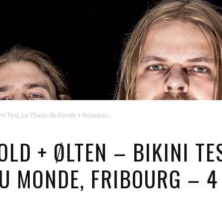
ini Test, La Chaux-de-Fonds + Nouveau...
LD + ØLTEN – BIKINI TE
U MONDE, FRIBOURG – 4