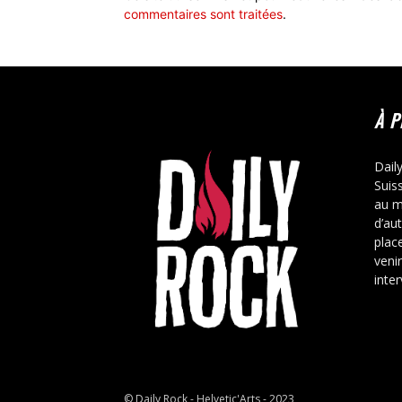
commentaires sont traitées
.
À 
Dail
Suis
au m
d’au
place
veni
inte
© Daily Rock - Helvetic'Arts - 2023