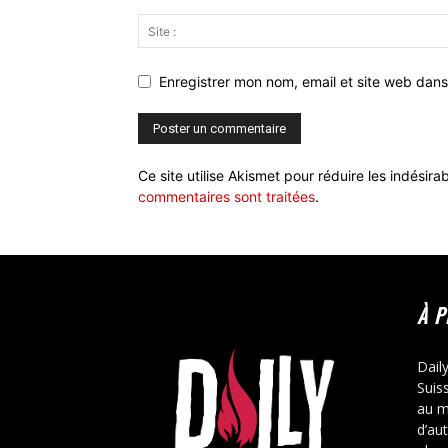
Enregistrer mon nom, email et site web dans
Ce site utilise Akismet pour réduire les indésira
commentaires sont traitées
.
À 
Dail
Suis
au m
d’au