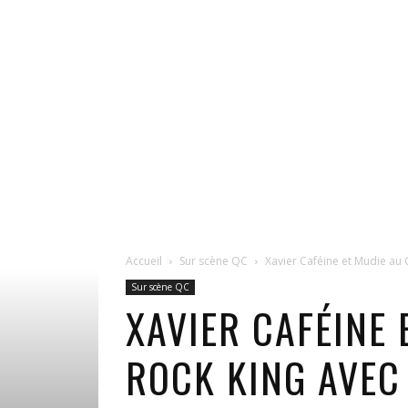
Accueil
Sur scène QC
Xavier Caféine et Mudie au 
Sur scène QC
XAVIER CAFÉINE
ROCK KING AVEC