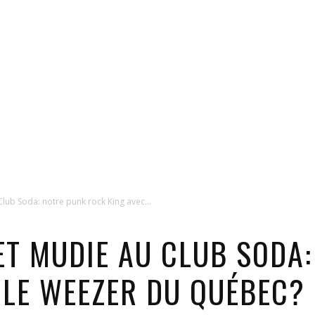
Club Soda: notre punk rock King avec...
 ET MUDIE AU CLUB SODA
 LE WEEZER DU QUÉBEC?