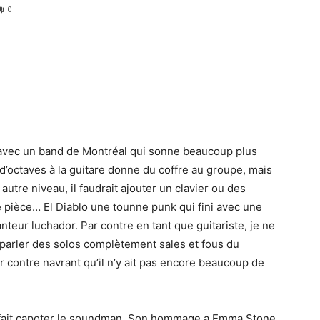
0
avec un band de Montréal qui sonne beaucoup plus
s d’octaves à la guitare donne du coffre au groupe, mais
tre niveau, il faudrait ajouter un clavier ou des
re pièce… El Diablo une tounne punk qui fini avec une
nteur luchador. Par contre en tant que guitariste, je ne
s parler des solos complètement sales et fous du
par contre navrant qu’il n’y ait pas encore beaucoup de
i fait capoter le soundman. Son hommage a Emma Stone