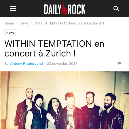
Home
News
WITHIN TEMPTATION en concert à Zurich !
News
WITHIN TEMPTATION en
concert à Zurich !
0
By
Antony Pradervand
-
23 novembre 2017