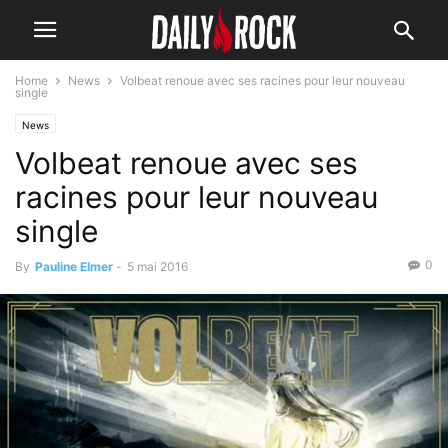
Home
News
Volbeat renoue avec ses racines pour leur nouveau
single
News
Volbeat renoue avec ses
racines pour leur nouveau
single
0
By
Pauline Elmer
-
5 mai 2016