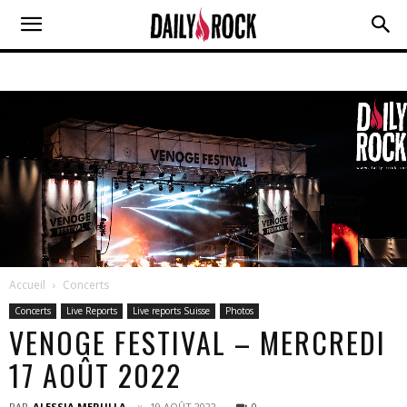
Accueil
Concerts
Concerts
Live Reports
Live reports Suisse
Photos
VENOGE FESTIVAL – MERCREDI
17 AOÛT 2022
PAR
ALESSIA MERULLA
19 AOÛT 2022
0