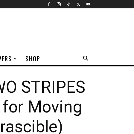
VERS
SHOP
WO STRIPES
 for Moving
rascible)