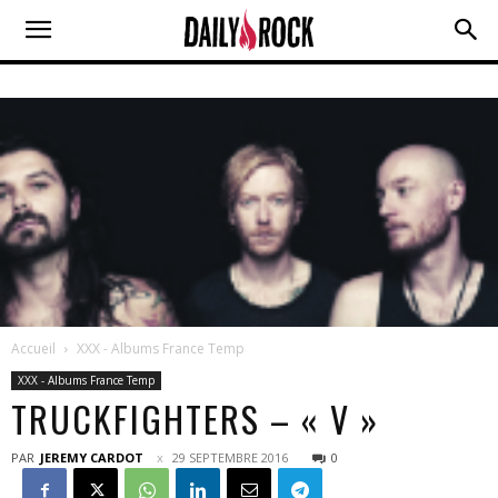
Accueil
XXX - Albums France Temp
XXX - Albums France Temp
TRUCKFIGHTERS – « V »
PAR
JEREMY CARDOT
29 SEPTEMBRE 2016
0