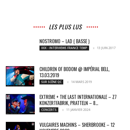
LES PLUS LUS
NOSTROMO – LAD ( BASSE )
13 JUIN 2017
XXX - INTERVIEWS FRANCE TEMP
CHILDREN OF BODOM @ IMPÉRIAL BELL,
13.03.2019
14 MARS 2019
SUR SCÈNE QC
EXTREME + THE LAST INTERNATIONALE – Z7
KONZERTFABRIK, PRATTELN – 8...
11 JANVIER 2024
CONCERTS
VULGAIRES MACHINS – SHERBROOKE – 12