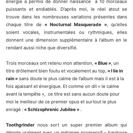
énergie a permis de donner naissance à 10 morceaux
puissants et endiablés. D’après moi, le réel atout se
trouve dans les nombreuses variations présentes dans
chaque titre de
« Nocturnal Masquerade »
, qu’elles
soient vocales, instrumentales ou rythmiques, elles
donnent une dimension supplémentaire à l’album en le
rendant aussi riche que diversifié.
Trois morceaux ont retenu mon attention,
« Blue »
, un
titre drôlement bien foutu et vocalement au top,
« I lie in
rain »
sans doute le plus calme de l’album mais il est à la
fois apaisant et énergique. Et comme on dit « le calme
avant la tempête », ce titre est sans aucun doute pour
moi le meilleur de ce premier opus et surtout le plus
enragé :
« Schizophrenic Jubilee »
.
Toothgrinder
nous sort un super premier album qui
dépote vraiment avec un mélange progressif – hardcore