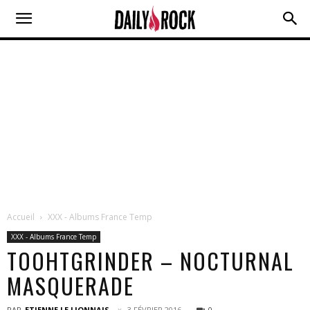
Accueil
XXX - Albums France Temp
XXX - Albums France Temp
TOOHTGRINDER – NOCTURNAL
MASQUERADE
PAR
ETIENNE LE LIONNAIS
3 FÉVRIER 2016
0