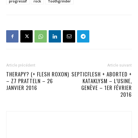
progressif
rock
Toothgrinder
Article précédent
Article suivant
THERAPY? (+ FLESH ROXON)
SEPTICFLESH + ABORTED +
– Z7 PRATTELN – 26
KATAKLYSM – L’USINE,
JANVIER 2016
GENÈVE – 1ER FÉVRIER
2016