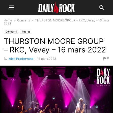
Home
Concerts
THURSTON MOORE GROUP – RKC, Vevey – 16 mars
2022
Concerts
Photos
THURSTON MOORE GROUP
– RKC, Vevey – 16 mars 2022
0
By
Alex Pradervand
-
18 mars 2022