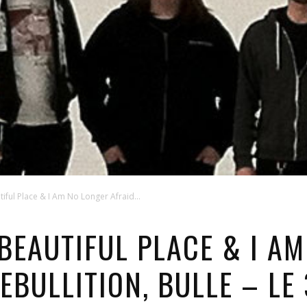
iful Place & I Am No Longer Afraid...
BEAUTIFUL PLACE & I A
 EBULLITION, BULLE – L