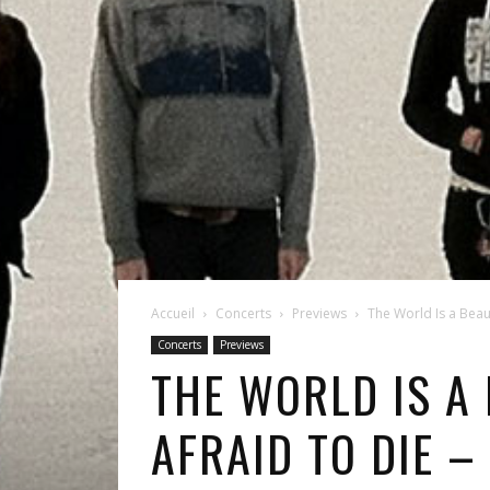
Accueil
Concerts
Previews
The World Is a Beaut
Concerts
Previews
THE WORLD IS A 
AFRAID TO DIE –