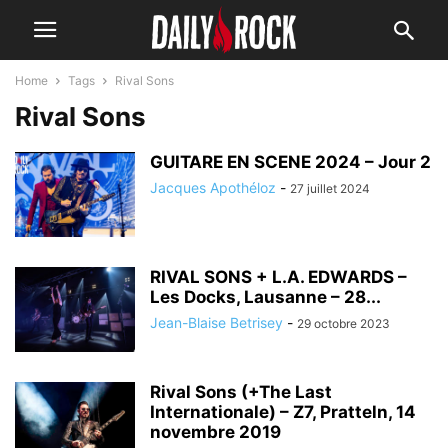
Home
Tags
Rival Sons
Rival Sons
GUITARE EN SCENE 2024 – Jour 2
Jacques Apothéloz
-
27 juillet 2024
RIVAL SONS + L.A. EDWARDS –
Les Docks, Lausanne – 28...
Jean-Blaise Betrisey
-
29 octobre 2023
Rival Sons (+The Last
Internationale) – Z7, Pratteln, 14
novembre 2019